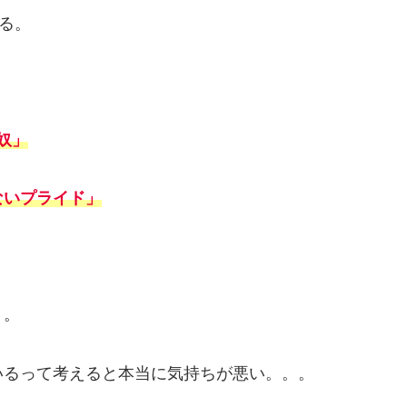
る。
奴」
ないプライド」
り。
いるって考えると本当に気持ちが悪い。。。