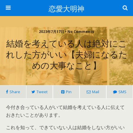
恋愛大明神
2023年7月17日 • No Comments
結婚を考えている人は絶対にこ
れした方がいい【夫婦になるた
めの大事なこと】
Share
Tweet
Pin
Mail
SMS
今付き合っている人がいて結婚を考えている人に伝えて
おきたいことがあります。
これを知って、できていない人は結婚をしない方がいい