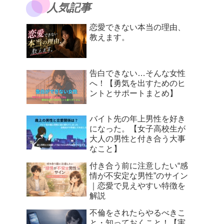
人気記事
恋愛できない本当の理由、
教えます。
告白できない…そんな女性
へ！【勇気を出すためのヒ
ントとサポートまとめ】
バイト先の年上男性を好き
になった。【女子高校生が
大人の男性と付き合う大事
なこと】
付き合う前に注意したい“感
情が不安定な男性”のサイン
｜恋愛で見えやすい特徴を
解説
不倫をされたらやるべきこ
と・知っておくこと！【実